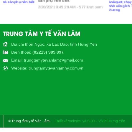
2/20/2021 9:45:29 AM - 218 lượt xem
TRUNG TÂM Y TẾ VĂN LÂM
Địa chỉ thôn Ngọc, xã Lạc Đạo, tỉnh Hưng Yên
Điện thoại
:
(02213) 985 897
Email
: trungtamytevanlam@gmail.com
Website
: trungtamytevanlamhy.com.vn
© Trung tâm y tế Văn Lâm.
Thiết kế website và SEO - VNPT Hưng Yên