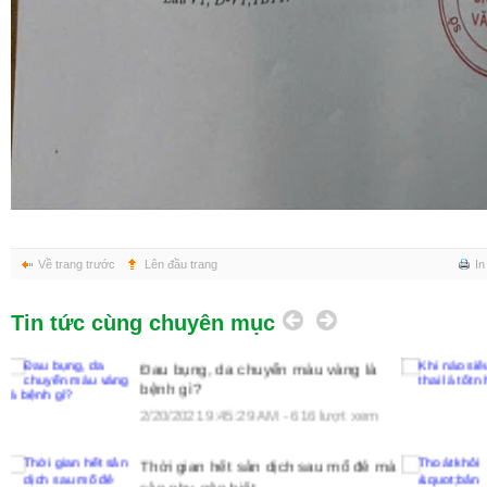
Về trang trước
Lên đầu trang
In
Tin tức cùng chuyên mục
Khi nào siêu âm thai là tốt nhất?
2/20/2021 9:45:29 AM - 234 lượt xem
mà
Thoát khỏi &quot;bản án&quot; chạy
thận nhờ uống Ích Thận Vương