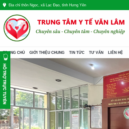
Địa chỉ thôn Ngọc, xã Lạc Đạo, tỉnh Hưng Yên
TRANG CHỦ
GIỚI THIỆU CHUNG
TIN TỨC
TƯ VẤN
LIÊN HỆ