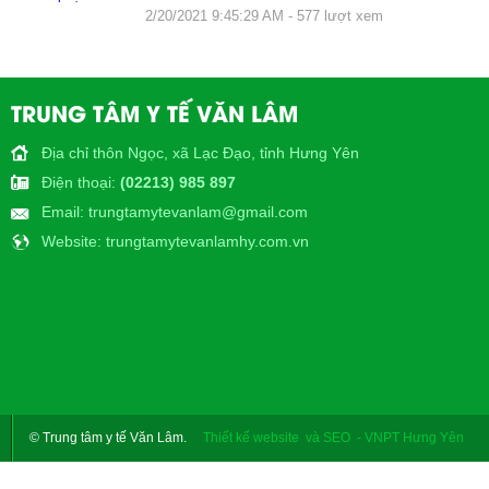
77 lượt xem
TRUNG TÂM Y TẾ VĂN LÂM
Địa chỉ thôn Ngọc, xã Lạc Đạo, tỉnh Hưng Yên
Điện thoại
:
(02213) 985 897
Email
: trungtamytevanlam@gmail.com
Website
: trungtamytevanlamhy.com.vn
© Trung tâm y tế Văn Lâm.
Thiết kế website và SEO - VNPT Hưng Yên