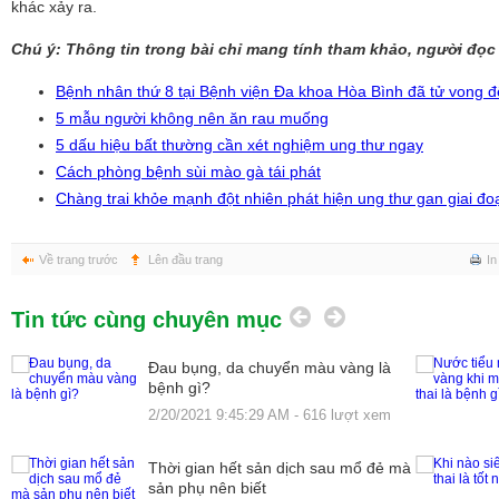
khác xảy ra.
Chú ý: Thông tin trong bài chỉ mang tính tham khảo, người đọc
Bệnh nhân thứ 8 tại Bệnh viện Đa khoa Hòa Bình đã tử vong 
5 mẫu người không nên ăn rau muống
5 dấu hiệu bất thường cần xét nghiệm ung thư ngay
Cách phòng bệnh sùi mào gà tái phát
Chàng trai khỏe mạnh đột nhiên phát hiện ung thư gan giai đo
Về trang trước
Lên đầu trang
In
Tin tức cùng chuyên mục
àu vàng là
Nước tiểu màu vàng khi mang thai là
bệnh gì?
16 lượt xem
2/20/2021 9:45:29 AM - 596 lượt xem
 sau mổ đẻ mà
Khi nào siêu âm thai là tốt nhất?
2/20/2021 9:45:29 AM - 234 lượt xem