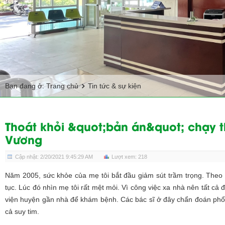
Bạn đang ở:
Trang chủ
Tin tức & sự kiện
Thoát khỏi &quot;bản án&quot; chạy 
Vương
Cập nhật: 2/20/2021 9:45:29 AM
Lượt xem: 218
Năm 2005, sức khỏe của mẹ tôi bắt đầu giảm sút trầm trọng. Theo đ
tục. Lúc đó nhìn mẹ tôi rất mệt mỏi. Vì công việc xa nhà nên tất c
viện huyện gần nhà để khám bệnh. Các bác sĩ ở đây chẩn đoán phổi 
cả suy tim.