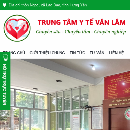
Địa chỉ thôn Ngọc, xã Lạc Đạo, tỉnh Hưng Yên
TRANG CHỦ
GIỚI THIỆU CHUNG
TIN TỨC
TƯ VẤN
LIÊN HỆ