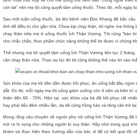
còn tát” nên mẹ tôi cũng quyết tâm uống thuốc. Theo đó, mỗi ngày bà
Sau một tuần uống thuốc, bà lên bệnh viện Đức Khang để bắc cầu 
tỉnh để điều trị cho gần nhà. Chưa kịp chạy thận, tôi nghe mẹ thông
chạy thận nữa mà ở uống thuốc Ích Thận Vương. Tôi cũng "bán tín 
cho chắc chắn, thực phẩm chức năng không thể tin được vì chúng khô
Thế nhưng mẹ tôi quyết tâm uống Ích Thận Vương liên tục 2 tháng, đ
cần chạy thận nữa. Thực sự lúc đó tôi cũng không thể nào tin vào m
Sức khỏe của mẹ tôi dần dần được hồi phục, ăn uống bắt đầu ngon m
dắt. Do đó, mỗi ngày mẹ tôi uống giảm xuống còn 4 viên và kiên trì 
thiện đến 60 - 70%. Hiện tại, sức khỏe của bà đã hồi phục rất nhi
hay phải tiểu đêm nhiều lần, da dẻ cũng hồng hào và tăng cân trở lại.
Mong rằng câu chuyện về người phụ nữ uống Ích Thận Vương đã tho
mở ra hi vọng cho những người bị suy thận. Hãy nhớ trong quá trìn
khám và thực hiện theo hướng dẫn của bác sĩ để có kết quả tốt 