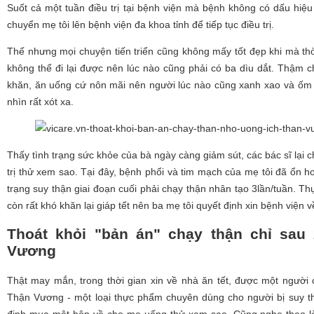
Suốt cả một tuần điều trị tại bệnh viện mà bệnh không có dấu hiệu
chuyển mẹ tôi lên bệnh viện đa khoa tỉnh để tiếp tục điều trị.
Thế nhưng mọi chuyện tiến triển cũng không mấy tốt đẹp khi mà thời
không thể đi lại được nên lúc nào cũng phải có ba dìu dắt. Thậm c
khăn, ăn uống cứ nôn mãi nên người lúc nào cũng xanh xao và ốm y
nhìn rất xót xa.
Thấy tình trạng sức khỏe của bà ngày càng giảm sút, các bác sĩ lại
trị thử xem sao. Tại đây, bệnh phổi và tim mạch của mẹ tôi đã ổn hơ
trạng suy thận giai đoạn cuối phải chạy thận nhân tạo 3lần/tuần. Thự
còn rất khó khăn lại giáp tết nên ba mẹ tôi quyết định xin bệnh viện về
Thoát khỏi "bản án" chạy thận chỉ sau
Vương
Thật may mắn, trong thời gian xin về nhà ăn tết, được một người 
Thận Vương - một loại thực phẩm chuyên dùng cho người bị suy th
định mua một hộp về cho mẹ uống thử xem sao. Cũng nghe theo lờ