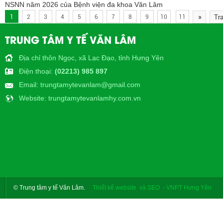
NSNN năm 2026 của Bệnh viện đa khoa Văn Lâm
1
2
3
4
5
6
7
8
9
10
11
TRUNG TÂM Y TẾ VĂN LÂM
Địa chỉ thôn Ngọc, xã Lạc Đạo, tỉnh Hưng Yên
Điện thoại
:
(02213) 985 897
Email
: trungtamytevanlam@gmail.com
Website
: trungtamytevanlamhy.com.vn
© Trung tâm y tế Văn Lâm.
Thiết kế website và SEO - VNPT Hưng Yên