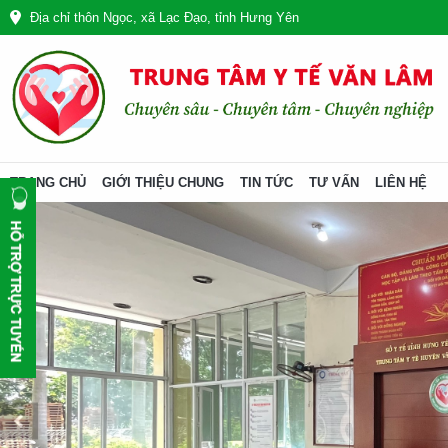
Địa chỉ thôn Ngọc, xã Lạc Đạo, tỉnh Hưng Yên
TRANG CHỦ
GIỚI THIỆU CHUNG
TIN TỨC
TƯ VẤN
LIÊN HỆ